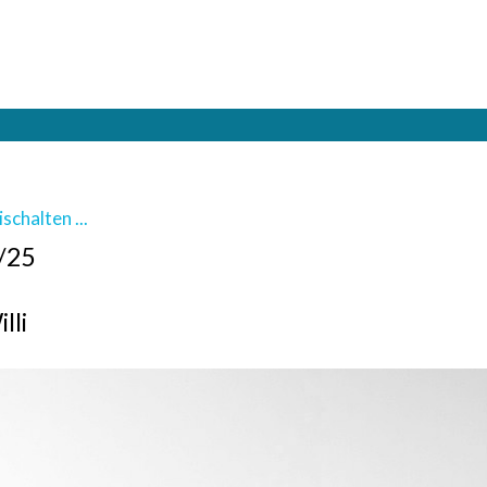
schalten ...
4/25
lli