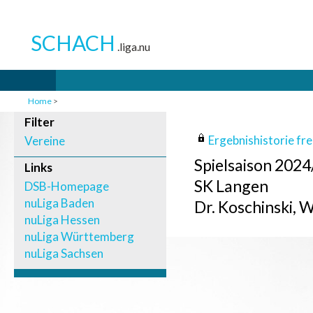
Home
>
Filter
Ergebnishistorie frei
Vereine
Spielsaison 202
Links
SK Langen
DSB-Homepage
nuLiga Baden
Dr. Koschinski, Wi
nuLiga Hessen
nuLiga Württemberg
nuLiga Sachsen